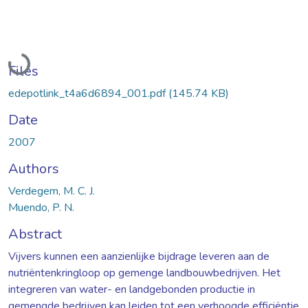
Loading...
Files
edepotlink_t4a6d6894_001.pdf
(145.74 KB)
Date
2007
Authors
Verdegem, M. C. J.
Muendo, P. N.
Abstract
Vijvers kunnen een aanzienlijke bijdrage leveren aan de
nutriëntenkringloop op gemenge landbouwbedrijven. Het
integreren van water- en landgebonden productie in
gemengde bedrijven kan leiden tot een verhoogde efficiëntie