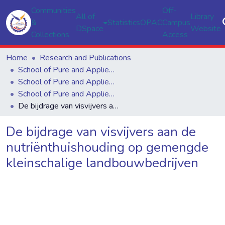
Communities
Off-
All of
Library
&
Statistics
OPAC
Campus
DSpace
Website
Collections
Access
Home
Research and Publications
School of Pure and Applied Sciences
School of Pure and Applied Sciences
School of Pure and Applied Sciences
De bijdrage van visvijvers aan de nutriënthuishouding op gemengde kleinschalige landbouwbedrijven
De bijdrage van visvijvers aan de
nutriënthuishouding op gemengde
kleinschalige landbouwbedrijven